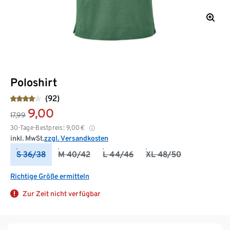
Poloshirt
(92)
9,00
17,99
30-Tage-Bestpreis:
9,00
€
inkl. MwSt.
zzgl. Versandkosten
S 36/38
M 40/42
L 44/46
XL 48/50
Richtige Größe ermitteln
Zur Zeit nicht verfügbar