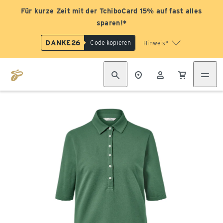
Für kurze Zeit mit der TchiboCard 15% auf fast alles
sparen!*
DANKE26
Code kopieren
Hinweis*