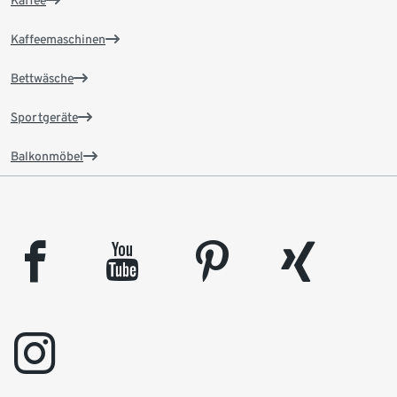
Kaffee
Kaffeemaschinen
Bettwäsche
Sportgeräte
Balkonmöbel
facebook
youtube
pinterest
xing
instagram