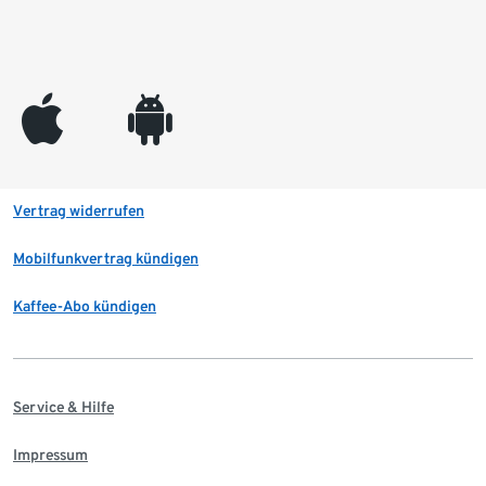
appleinc
android
Vertrag widerrufen
Mobilfunkvertrag kündigen
Kaffee-Abo kündigen
Service & Hilfe
Impressum