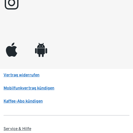
instagram
appleinc
android
Vertrag widerrufen
Mobilfunkvertrag kündigen
Kaffee-Abo kündigen
Service & Hilfe