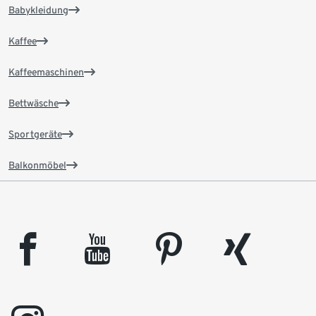
Babykleidung
Kaffee
Kaffeemaschinen
Bettwäsche
Sportgeräte
Balkonmöbel
facebook
youtube
pinterest
xing