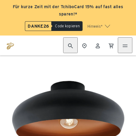
Für kurze Zeit mit der TchiboCard 15% auf fast alles
sparen!*
DANKE26
Code kopieren
Hinweis*