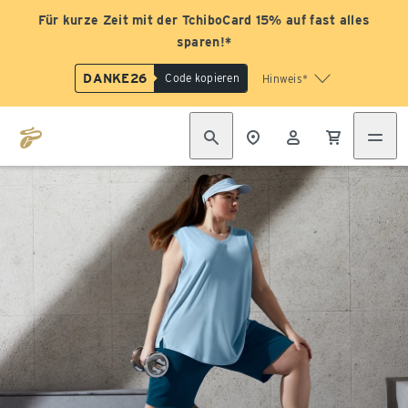
Für kurze Zeit mit der TchiboCard 15% auf fast alles
sparen!*
DANKE26
Code kopieren
Hinweis*