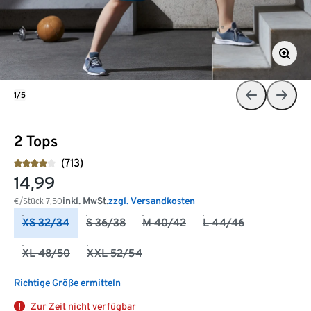
1/5
2 Tops
(713)
14,99
inkl. MwSt.
zzgl. Versandkosten
€/Stück
7,50
XS 32/34
S 36/38
M 40/42
L 44/46
XL 48/50
XXL 52/54
Richtige Größe ermitteln
Zur Zeit nicht verfügbar