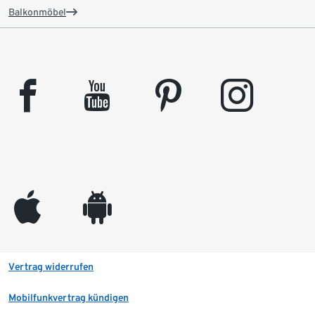
Balkonmöbel
facebook
youtube
pinterest
instagram
appleinc
android
Vertrag widerrufen
Mobilfunkvertrag kündigen