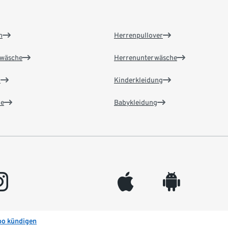
n
Herrenpullover
wäsche
Herrenunterwäsche
n
Kinderkleidung
e
Babykleidung
gram
appleinc
android
bo kündigen