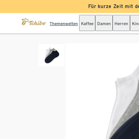
Für kurze Zeit mit d
Themenwelten
Kaffee
Damen
Herren
Kin