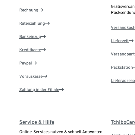
Gratisversan
Rechnung
Rücksendung
Ratenzahlung
Versandkost
Bankeinzug
Lieferzeit
Kreditkarte
Versandpart
Paypal
Packstation
Vorauskasse
Lieferadress
Zahlung in der Filiale
Service & Hilfe
TchiboCar
Online-Services nutzen & schnell Antworten