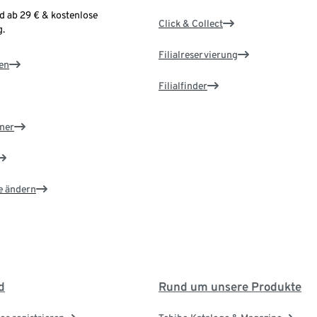
d ab 29 € & kostenlose
Click & Collect
.
Filialreservierung
en
Filialfinder
ner
e ändern
d
Rund um unsere Produkte