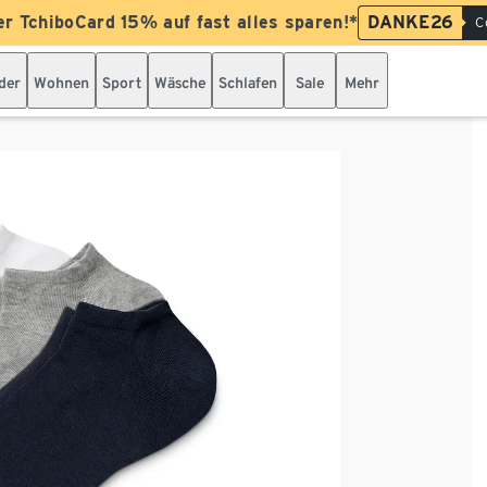
er TchiboCard 15% auf fast alles sparen!*
DANKE26
C
der
Wohnen
Sport
Wäsche
Schlafen
Sale
Mehr