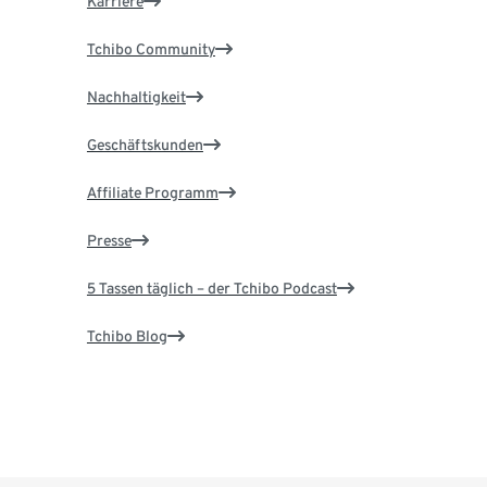
Karriere
Tchibo Community
Nachhaltigkeit
Geschäftskunden
Affiliate Programm
Presse
5 Tassen täglich – der Tchibo Podcast
Tchibo Blog