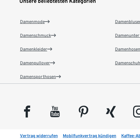
Unsere beliebtesten Kategorien
Damenmode
Damenbluse
Damenschmuck
Damenunter
Damenkleider
Damenhose
Damenpullover
Damenschuh
Damensporthosen
facebook
youtube
pinterest
xing
insta
Vertrag widerrufen
Mobilfunkvertrag kündigen
Kaffee-A