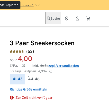
ode kopieren
Hinweis*
Suche
3 Paar Sneakersocken
(53)
4,00
6,99
€/Paar
1,33
inkl. MwSt.
zzgl. Versandkosten
30-Tage-Bestpreis:
4,00
€
41-43
44-46
Richtige Größe ermitteln
Zur Zeit nicht verfügbar