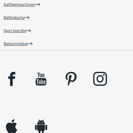
Kaffeemaschinen
Bettwäsche
Sportgeräte
Balkonmöbel
facebook
youtube
pinterest
instagram
appleinc
android