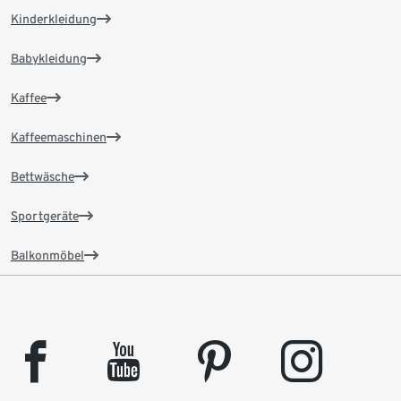
Kinderkleidung
Babykleidung
Kaffee
Kaffeemaschinen
Bettwäsche
Sportgeräte
Balkonmöbel
facebook
youtube
pinterest
instagram