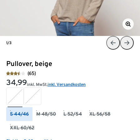
1/3
Pullover, beige
(65)
34,99
inkl. MwSt.
inkl. Versandkosten
S 44/46
M 48/50
L 52/54
XL 56/58
XXL 60/62