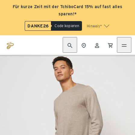
Für kurze Zeit mit der TchiboCard 15% auf fast alles
sparen!*
DANKE26
Code kopieren
Hinweis*