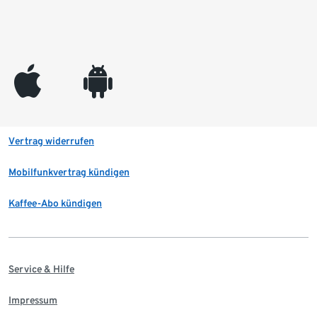
appleinc
android
Vertrag widerrufen
Mobilfunkvertrag kündigen
Kaffee-Abo kündigen
Service & Hilfe
Impressum