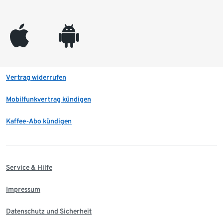
appleinc
android
Vertrag widerrufen
Mobilfunkvertrag kündigen
Kaffee-Abo kündigen
Service & Hilfe
Impressum
Datenschutz und Sicherheit