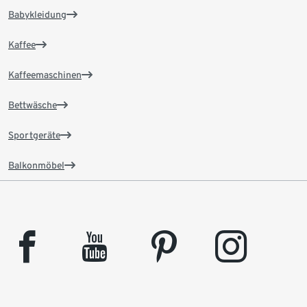
Babykleidung
Kaffee
Kaffeemaschinen
Bettwäsche
Sportgeräte
Balkonmöbel
facebook
youtube
pinterest
instagram