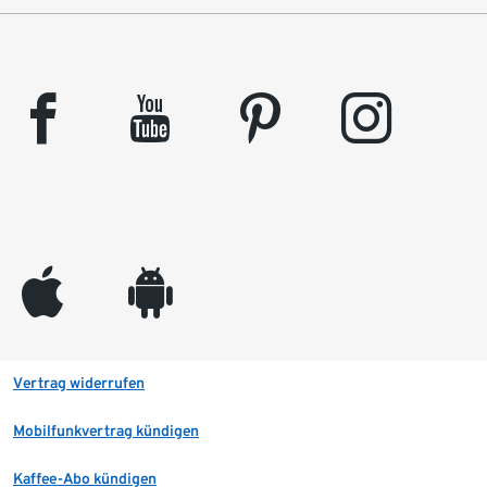
facebook
youtube
pinterest
instagram
appleinc
android
Vertrag widerrufen
Mobilfunkvertrag kündigen
Kaffee-Abo kündigen