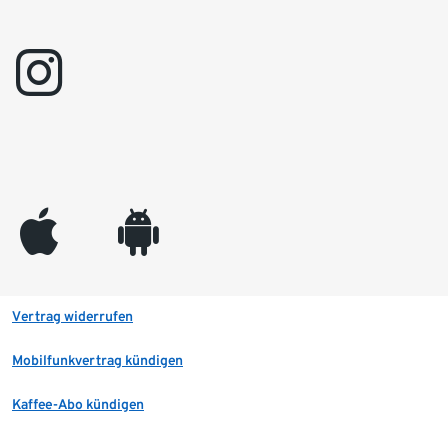
instagram
appleinc
android
Vertrag widerrufen
Mobilfunkvertrag kündigen
Kaffee-Abo kündigen