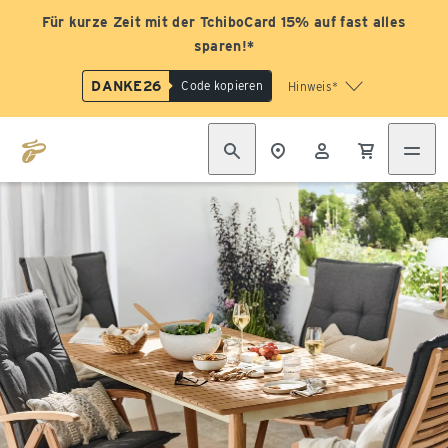
Für kurze Zeit mit der TchiboCard 15% auf fast alles
sparen!*
DANKE26
Code kopieren
Hinweis*