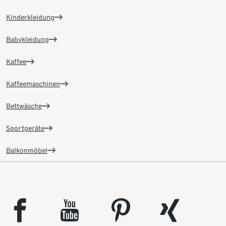
Kinderkleidung
Babykleidung
Kaffee
Kaffeemaschinen
Bettwäsche
Sportgeräte
Balkonmöbel
facebook
youtube
pinterest
xing