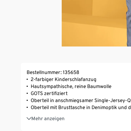
Bestellnummer: 135658
2-farbiger Kinderschlafanzug
Hautsympathische, reine Baumwolle
GOTS zertifiziert
Oberteil in anschmiegsamer Single-Jersey-Q
Oberteil mit Brusttasche in Denimoptik und 
Bequem geschnittene Hose in Denimoptik m
Mehr anzeigen
Für eine gute Nacht und einen erholsamen S