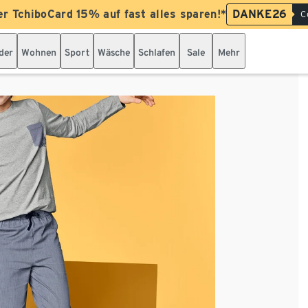
er TchiboCard 15% auf fast alles sparen!*
DANKE26
C
der
Wohnen
Sport
Wäsche
Schlafen
Sale
Mehr