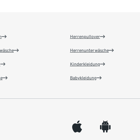
n
Herrenpullover
wäsche
Herrenunterwäsche
n
Kinderkleidung
e
Babykleidung
appleinc
android