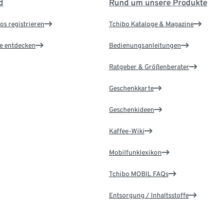
d
Rund um unsere Produkte
os registrieren
Tchibo Kataloge & Magazine
le entdecken
Bedienungsanleitungen
Ratgeber & Größenberater
Geschenkkarte
Geschenkideen
Kaffee-Wiki
Mobilfunklexikon
Tchibo MOBIL FAQs
Entsorgung / Inhaltsstoffe