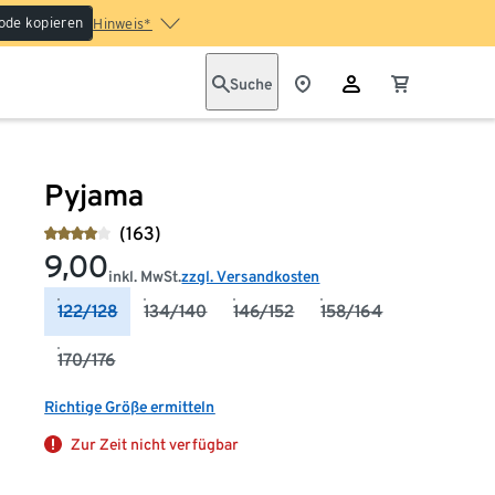
ode kopieren
Hinweis*
Suche
Pyjama
(163)
9,00
inkl. MwSt.
zzgl. Versandkosten
122/128
134/140
146/152
158/164
170/176
Richtige Größe ermitteln
Zur Zeit nicht verfügbar