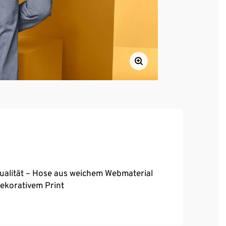
ualität – Hose aus weichem Webmaterial
dekorativem Print
it Gummibund und Bindeband
chlaf