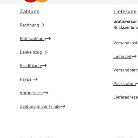
Zahlung
Lieferung
Gratisversan
Rechnung
Rücksendung
Ratenzahlung
Versandkost
Bankeinzug
Lieferzeit
Kreditkarte
Versandpart
Paypal
Packstation
Vorauskasse
Lieferadress
Zahlung in der Filiale