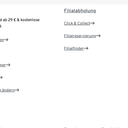
Filialabholung
d ab 29 € & kostenlose
Click & Collect
.
Filialreservierung
en
Filialfinder
ner
e ändern