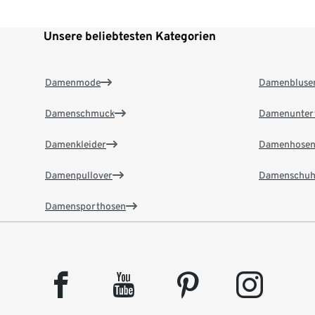
Unsere beliebtesten Kategorien
Damenmode
Damenbluse
Damenschmuck
Damenunter
Damenkleider
Damenhose
Damenpullover
Damenschuh
Damensporthosen
facebook
youtube
pinterest
instagram