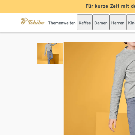
Für kurze Zeit mit d
Themenwelten
Kaffee
Damen
Herren
Kin