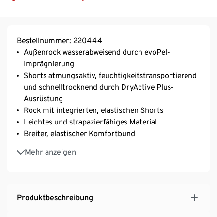
Bestellnummer: 220444
Außenrock wasserabweisend durch evoPel-
Imprägnierung
Shorts atmungsaktiv, feuchtigkeitstransportierend
und schnelltrocknend durch DryActive Plus-
Ausrüstung
Rock mit integrierten, elastischen Shorts
Leichtes und strapazierfähiges Material
Breiter, elastischer Komfortbund
Shorts: Eingrifftasche auf der linken Seite
Mehr anzeigen
Softes, elastisches Material mit der Faser Creora® –
für optimale Bewegungsfreiheit
Produktbeschreibung