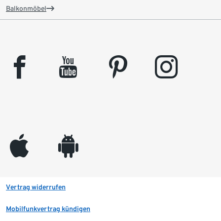
Balkonmöbel
facebook
youtube
pinterest
instagram
appleinc
android
Vertrag widerrufen
Mobilfunkvertrag kündigen