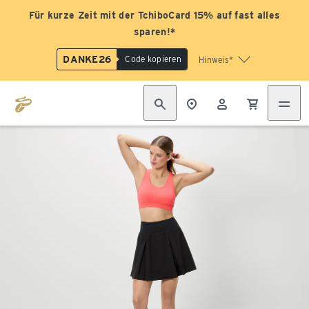
Für kurze Zeit mit der TchiboCard 15% auf fast alles
sparen!*
DANKE26
Code kopieren
Hinweis*