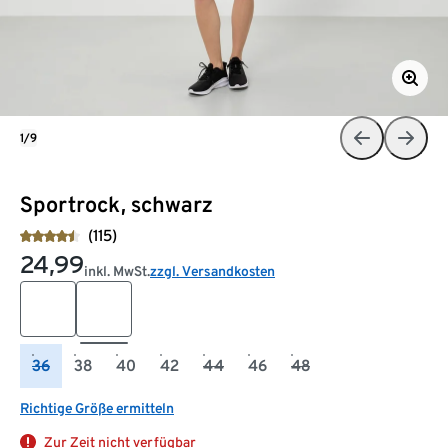
1/9
Sportrock, schwarz
(115)
24,99
inkl. MwSt.
zzgl. Versandkosten
36
38
40
42
44
46
48
Richtige Größe ermitteln
Zur Zeit nicht verfügbar