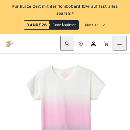
Für kurze Zeit mit der TchiboCard 15% auf fast alles
sparen!*
DANKE26
Code kopieren
Hinweis*