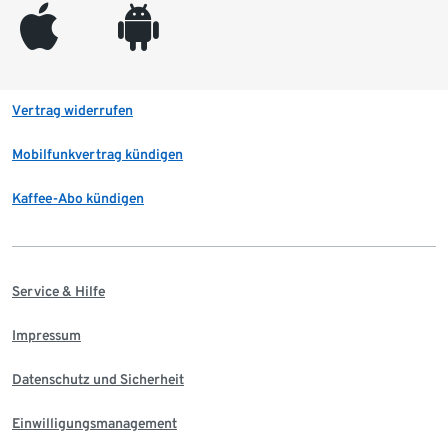
appleinc
android
Vertrag widerrufen
Mobilfunkvertrag kündigen
Kaffee-Abo kündigen
Service & Hilfe
Impressum
Datenschutz und Sicherheit
Einwilligungsmanagement