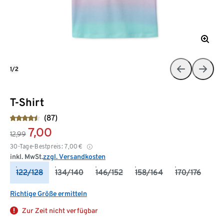
1/2
T-Shirt
(87)
7,00
12,99
30-Tage-Bestpreis:
7,00
€
inkl. MwSt.
zzgl. Versandkosten
122/128
134/140
146/152
158/164
170/176
Richtige Größe ermitteln
Zur Zeit nicht verfügbar