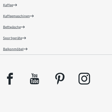
Kaffee
Kaffeemaschinen
Bettwäsche
Sportgeräte
Balkonmöbel
facebook
youtube
pinterest
instagram