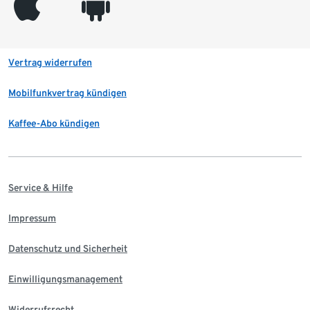
appleinc
android
Vertrag widerrufen
Mobilfunkvertrag kündigen
Kaffee-Abo kündigen
Service & Hilfe
Impressum
Datenschutz und Sicherheit
Einwilligungsmanagement
Widerrufsrecht