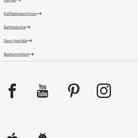
Kaffee
Kaffeemaschinen
Bettwäsche
Sportgeräte
Balkonmöbel
facebook
youtube
pinterest
instagram