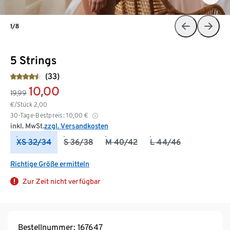
1/8
5 Strings
(33)
10,00
19,99
€/Stück
2,00
30-Tage-Bestpreis:
10,00
€
inkl. MwSt.
zzgl. Versandkosten
XS 32/34
S 36/38
M 40/42
L 44/46
Richtige Größe ermitteln
Zur Zeit nicht verfügbar
Bestellnummer: 167647