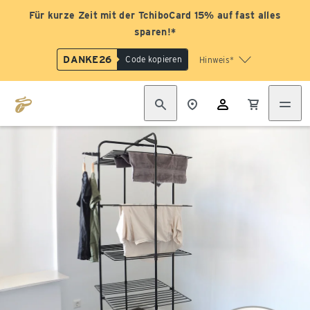
Für kurze Zeit mit der TchiboCard 15% auf fast alles
sparen!*
DANKE26
Code kopieren
Hinweis*