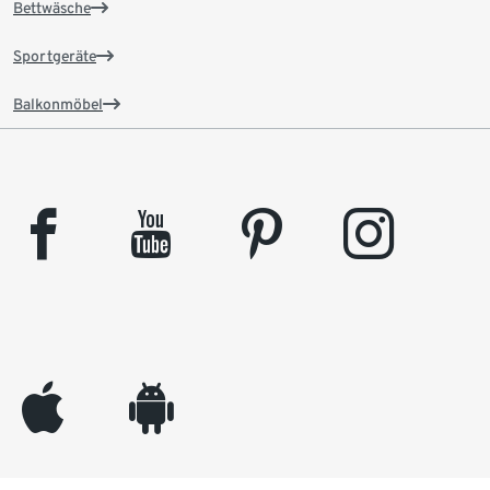
Bettwäsche
Sportgeräte
Balkonmöbel
facebook
youtube
pinterest
instagram
appleinc
android