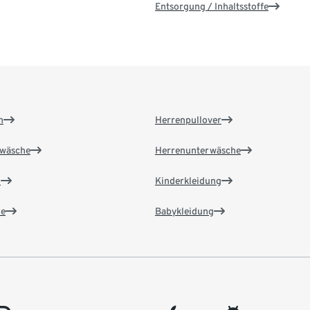
Entsorgung / Inhaltsstoffe
n
Herrenpullover
wäsche
Herrenunterwäsche
n
Kinderkleidung
e
Babykleidung