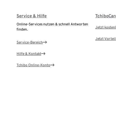
Service & Hilfe
TchiboCar
Online-Services nutzen & schnell Antworten
Jetzt kostenl
finden.
Jetzt Vortei
Service-Bereich
Hilfe & Kontakt
Tchibo Online-Konto