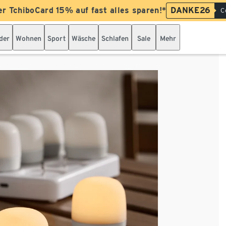
er TchiboCard 15% auf fast alles sparen!*
DANKE26
C
der
Wohnen
Sport
Wäsche
Schlafen
Sale
Mehr