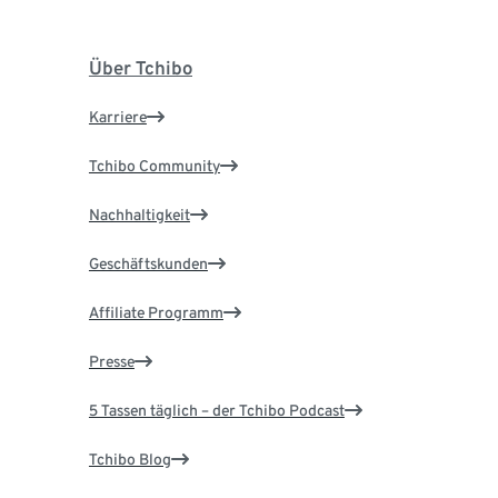
Über Tchibo
Karriere
Tchibo Community
Nachhaltigkeit
Geschäftskunden
Affiliate Programm
Presse
5 Tassen täglich – der Tchibo Podcast
Tchibo Blog