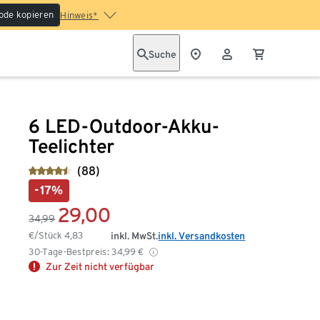
ode kopieren
Hinweis*
Suche
6 LED-Outdoor-Akku-
Teelichter
(88)
-17%
29,00
34,99
€/Stück
4,83
inkl. MwSt.
inkl. Versandkosten
30-Tage-Bestpreis:
34,99
€
Zur Zeit nicht verfügbar