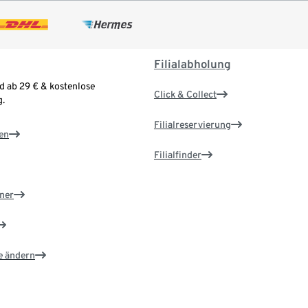
Filialabholung
d ab 29 € & kostenlose
Click & Collect
.
Filialreservierung
en
Filialfinder
ner
e ändern