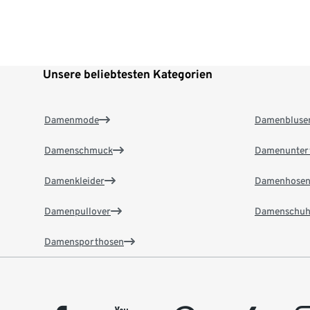
Unsere beliebtesten Kategorien
Damenmode
Damenbluse
Damenschmuck
Damenunter
Damenkleider
Damenhose
Damenpullover
Damenschuh
Damensporthosen