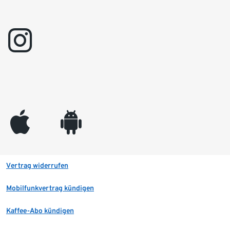
instagram
appleinc
android
Vertrag widerrufen
Mobilfunkvertrag kündigen
Kaffee-Abo kündigen