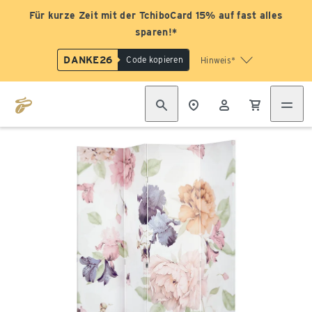
Für kurze Zeit mit der TchiboCard 15% auf fast alles
sparen!*
DANKE26
Code kopieren
Hinweis*