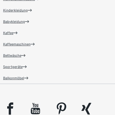
Kinderkleidung
Babykleidung
Kaffee
Kaffeemaschinen
Bettwäsche
Sportgeräte
Balkonmöbel
facebook
youtube
pinterest
xing