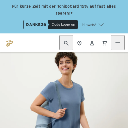
Für kurze Zeit mit der TchiboCard 15% auf fast alles
sparen!*
DANKE26
Code kopieren
Hinweis*