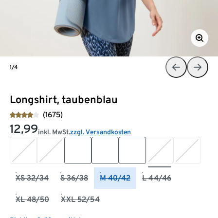
1/4
Longshirt, taubenblau
(1675)
12,99
inkl. MwSt.
zzgl. Versandkosten
XS 32/34
S 36/38
M 40/42
L 44/46
XL 48/50
XXL 52/54