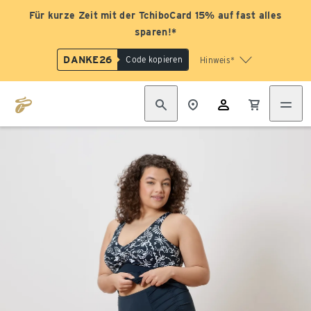
Für kurze Zeit mit der TchiboCard 15% auf fast alles
sparen!*
DANKE26
Code kopieren
Hinweis*