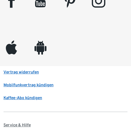
facebook
youtube
pinterest
instagram
appleinc
android
Vertrag widerrufen
Mobilfunkvertrag kündigen
Kaffee-Abo kündigen
Service & Hilfe