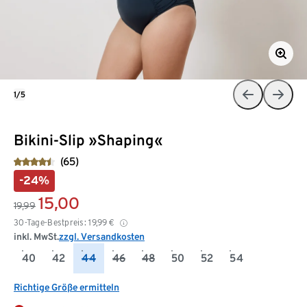
1/5
Bikini-Slip »Shaping«
(65)
-24%
15,00
19,99
30-Tage-Bestpreis:
19,99
€
inkl. MwSt.
zzgl. Versandkosten
40
42
44
46
48
50
52
54
Richtige Größe ermitteln