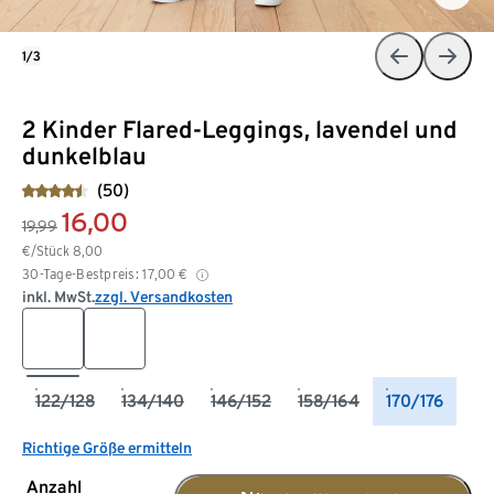
1/3
2 Kinder Flared-Leggings, lavendel und
dunkelblau
(50)
16,00
19,99
€/Stück
8,00
30-Tage-Bestpreis:
17,00
€
inkl. MwSt.
zzgl. Versandkosten
122/128
134/140
146/152
158/164
170/176
Richtige Größe ermitteln
Anzahl