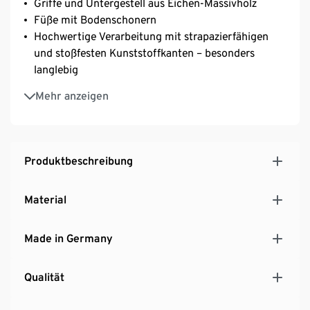
Griffe und Untergestell aus Eichen-Massivholz
Füße mit Bodenschonern
Hochwertige Verarbeitung mit strapazierfähigen
und stoßfesten Kunststoffkanten – besonders
langlebig
2 Türen mit Klickscharnieren und Softdämpfung –
Mehr anzeigen
einfache Montage
Obere Tür mit 1 Einlegeboden, untere Tür mit 2
Einlegenböden – 3-fach höhenverstellbar
Türen beidseitig anschlagbar
Produktbeschreibung
MADE IN GERMANY
Material
Made in Germany
Qualität