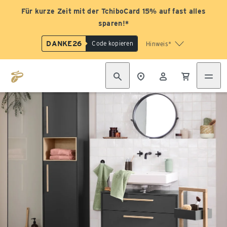
Für kurze Zeit mit der TchiboCard 15% auf fast alles
sparen!*
DANKE26
Code kopieren
Hinweis*