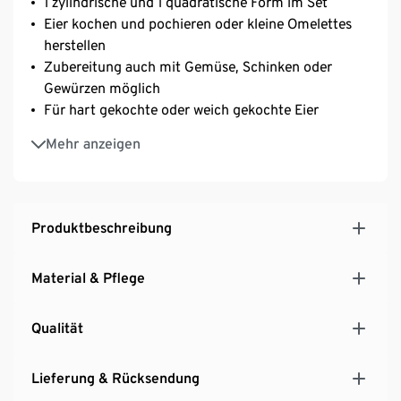
1 zylindrische und 1 quadratische Form im Set
Eier kochen und pochieren oder kleine Omelettes
herstellen
Zubereitung auch mit Gemüse, Schinken oder
Gewürzen möglich
Für hart gekochte oder weich gekochte Eier
Beeindruckende Vorspeisen oder Omelettes mit
Mehr anzeigen
wenig Aufwand
Spülmaschinengeeignet – leichte Reinigung
Fassungsvermögen je ca. 100 ml
Inkl. Rezeptvorschlägen
Produktbeschreibung
Material & Pflege
Qualität
Lieferung & Rücksendung