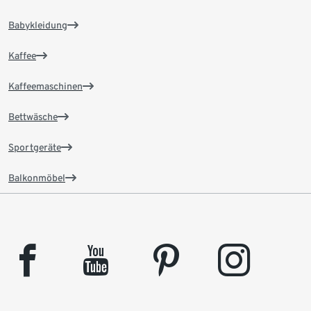
Babykleidung
Kaffee
Kaffeemaschinen
Bettwäsche
Sportgeräte
Balkonmöbel
facebook
youtube
pinterest
instagram