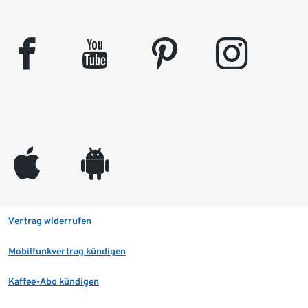
facebook
youtube
pinterest
instagram
appleinc
android
Vertrag widerrufen
Mobilfunkvertrag kündigen
Kaffee-Abo kündigen