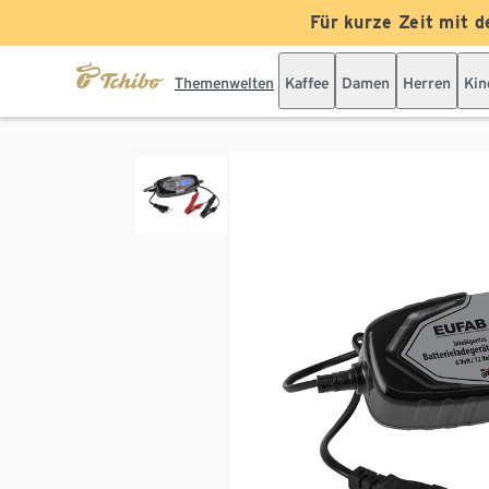
Für kurze Zeit mit d
Themenwelten
Kaffee
Damen
Herren
Kin