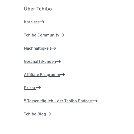
Über Tchibo
Karriere
Tchibo Community
Nachhaltigkeit
Geschäftskunden
Affiliate Programm
Presse
5 Tassen täglich – der Tchibo Podcast
Tchibo Blog