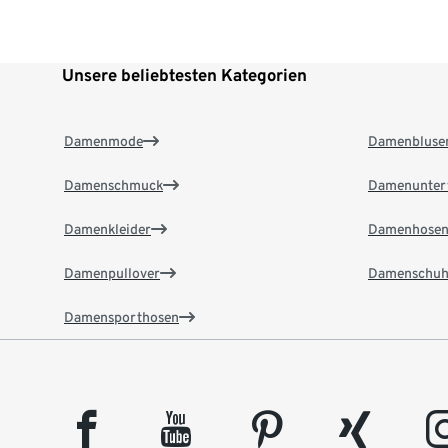
Unsere beliebtesten Kategorien
Damenmode
Damenbluse
Damenschmuck
Damenunter
Damenkleider
Damenhose
Damenpullover
Damenschuh
Damensporthosen
facebook
youtube
pinterest
xing
insta