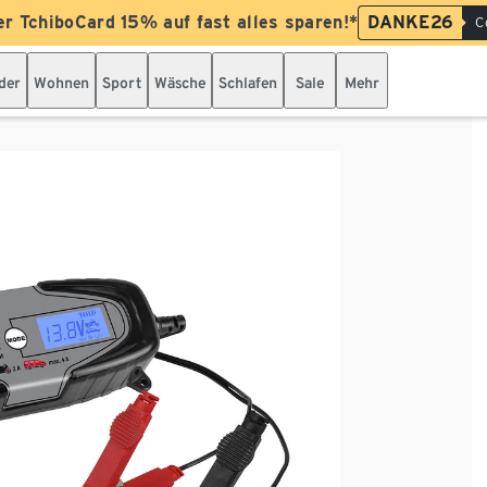
er TchiboCard 15% auf fast alles sparen!*
DANKE26
C
der
Wohnen
Sport
Wäsche
Schlafen
Sale
Mehr