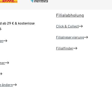
Filialabholung
d ab 29 € & kostenlose
Click & Collect
.
Filialreservierung
en
Filialfinder
ner
e ändern