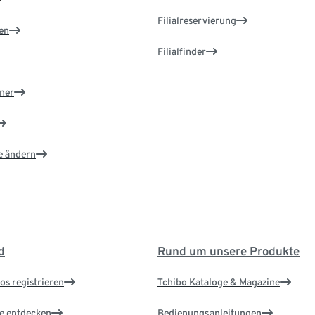
Filialreservierung
en
Filialfinder
ner
e ändern
d
Rund um unsere Produkte
os registrieren
Tchibo Kataloge & Magazine
le entdecken
Bedienungsanleitungen