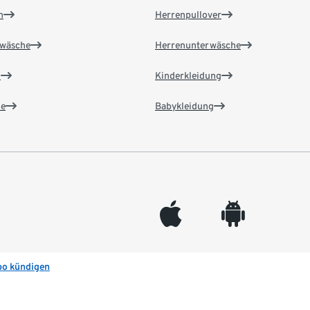
n
Herrenpullover
wäsche
Herrenunterwäsche
n
Kinderkleidung
e
Babykleidung
appleinc
android
bo kündigen