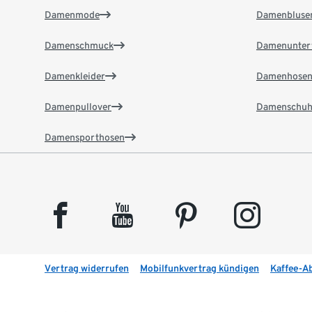
Damenmode
Damenbluse
Damenschmuck
Damenunter
Damenkleider
Damenhose
Damenpullover
Damenschuh
Damensporthosen
facebook
youtube
pinterest
instagram
Vertrag widerrufen
Mobilfunkvertrag kündigen
Kaffee-A