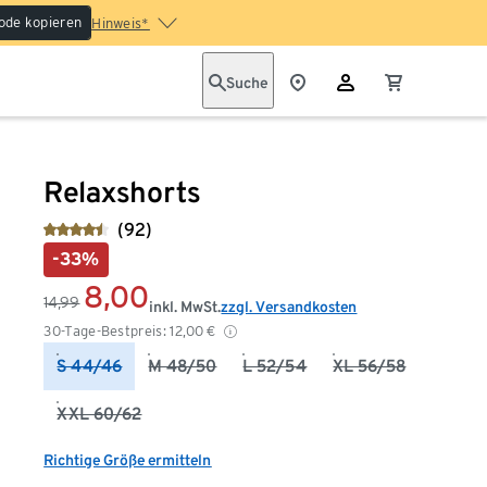
ode kopieren
Hinweis*
Suche
Relaxshorts
(92)
-33%
8,00
14,99
inkl. MwSt.
zzgl. Versandkosten
30-Tage-Bestpreis:
12,00
€
S 44/46
M 48/50
L 52/54
XL 56/58
XXL 60/62
Richtige Größe ermitteln