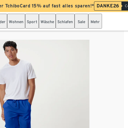
er TchiboCard 15% auf fast alles sparen!*
DANKE26
C
der
Wohnen
Sport
Wäsche
Schlafen
Sale
Mehr