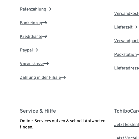
Ratenzahlung
Versandkost
Bankeinzug
Lieferzeit
Kreditkarte
Versandpart
Paypal
Packstation
Vorauskasse
Lieferadress
Zahlung in der Filiale
Service & Hilfe
TchiboCar
Online-Services nutzen & schnell Antworten
Jetzt kostenl
finden.
Jetzt Vortei