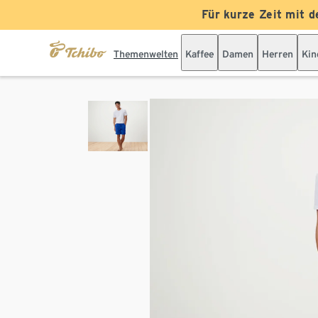
Für kurze Zeit mit d
Themenwelten
Kaffee
Damen
Herren
Kin