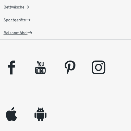
Bettwäsche
Sportgeräte
Balkonmöbel
facebook
youtube
pinterest
instagram
appleinc
android