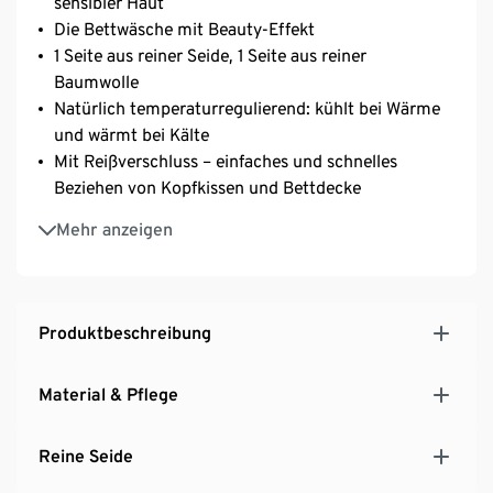
sensibler Haut
Die Bettwäsche mit Beauty-Effekt
1 Seite aus reiner Seide, 1 Seite aus reiner
Baumwolle
Natürlich temperaturregulierend: kühlt bei Wärme
und wärmt bei Kälte
Mit Reißverschluss – einfaches und schnelles
Beziehen von Kopfkissen und Bettdecke
Rückseite aus Bio-Baumwolle
Mehr anzeigen
Angenehm weich – die ideale Basis für eine gute
Nacht sowie für einen erholsamen Schlaf
Produktbeschreibung
Material & Pflege
Reine Seide