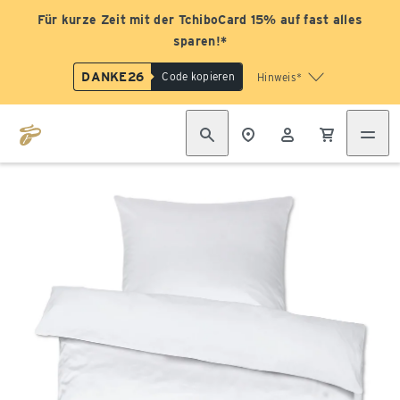
Für kurze Zeit mit der TchiboCard 15% auf fast alles
sparen!*
DANKE26
Code kopieren
Hinweis*