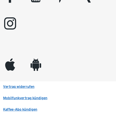
instagram
appleinc
android
Vertrag widerrufen
Mobilfunkvertrag kündigen
Kaffee-Abo kündigen