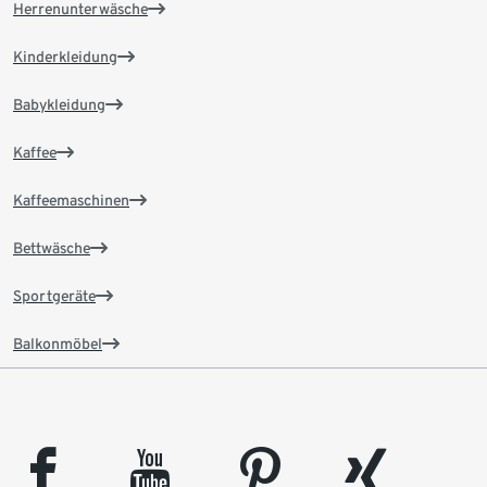
Herrenunterwäsche
Kinderkleidung
Babykleidung
Kaffee
Kaffeemaschinen
Bettwäsche
Sportgeräte
Balkonmöbel
facebook
youtube
pinterest
xing