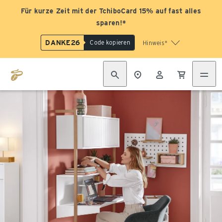
Für kurze Zeit mit der TchiboCard 15% auf fast alles
sparen!*
DANKE26
Code kopieren
Hinweis*