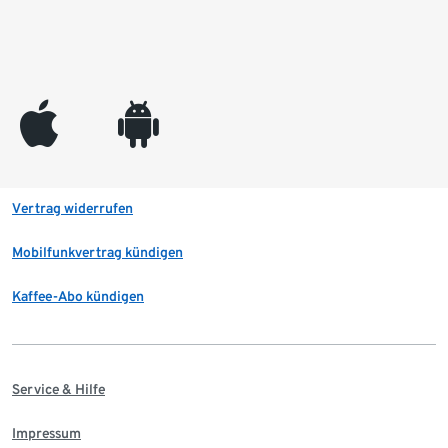
appleinc
android
Vertrag widerrufen
Mobilfunkvertrag kündigen
Kaffee-Abo kündigen
Service & Hilfe
Impressum