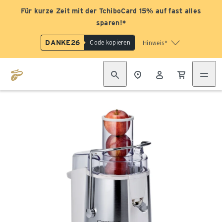
Für kurze Zeit mit der TchiboCard 15% auf fast alles
sparen!*
DANKE26
Code kopieren
Hinweis*