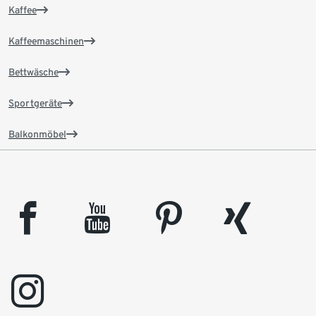
Kaffee
Kaffeemaschinen
Bettwäsche
Sportgeräte
Balkonmöbel
facebook
youtube
pinterest
xing
instagram