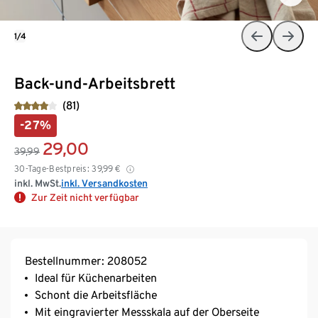
1/4
Back-und-Arbeitsbrett
(81)
-27%
29,00
39,99
30-Tage-Bestpreis:
39,99
€
inkl. MwSt.
inkl. Versandkosten
Zur Zeit nicht verfügbar
Bestellnummer: 208052
Ideal für Küchenarbeiten
Schont die Arbeitsfläche
Mit eingravierter Messskala auf der Oberseite