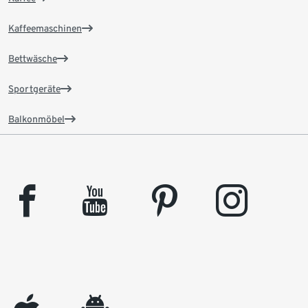
Kaffeemaschinen
Bettwäsche
Sportgeräte
Balkonmöbel
facebook
youtube
pinterest
instagram