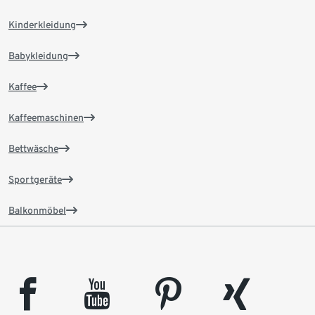
Kinderkleidung
Babykleidung
Kaffee
Kaffeemaschinen
Bettwäsche
Sportgeräte
Balkonmöbel
facebook
youtube
pinterest
xing