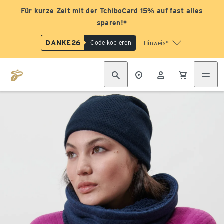
Für kurze Zeit mit der TchiboCard 15% auf fast alles
sparen!*
DANKE26
Code kopieren
Hinweis*