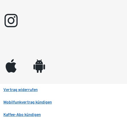
instagram
appleinc
android
Vertrag widerrufen
Mobilfunkvertrag kündigen
Kaffee-Abo kündigen