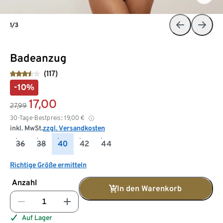
1/3
Badeanzug
(117)
-10%
17,00
27,99
30-Tage-Bestpreis:
19,00
€
inkl. MwSt.
zzgl. Versandkosten
36
38
40
42
44
Richtige Größe ermitteln
Anzahl
In den Warenkorb
Auf Lager