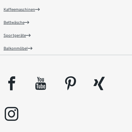
Kaffeemaschinen
Bettwäsche
Sportgeräte
Balkonmöbel
facebook
youtube
pinterest
xing
instagram