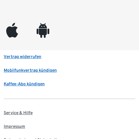
appleinc
android
Vertrag widerrufen
Mobilfunkvertrag kündigen
Kaffee-Abo kündigen
Service & Hilfe
Impressum