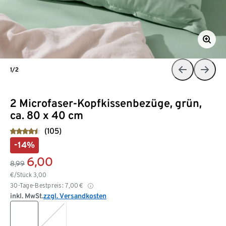
1/2
2 Microfaser-Kopfkissenbezüge, grün,
ca. 80 x 40 cm
(105)
-14%
6,00
8,99
€/Stück
3,00
30-Tage-Bestpreis:
7,00
€
inkl. MwSt.
zzgl. Versandkosten