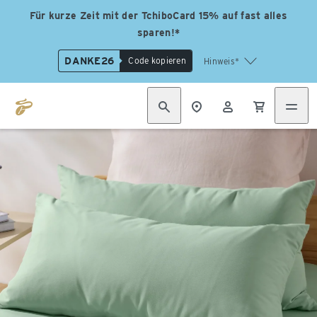
Für kurze Zeit mit der TchiboCard 15% auf fast alles
sparen!*
DANKE26
Code kopieren
Hinweis*