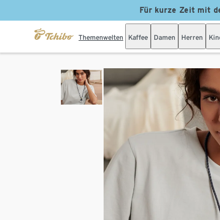
Für kurze Zeit mit d
Themenwelten
Kaffee
Damen
Herren
Kin