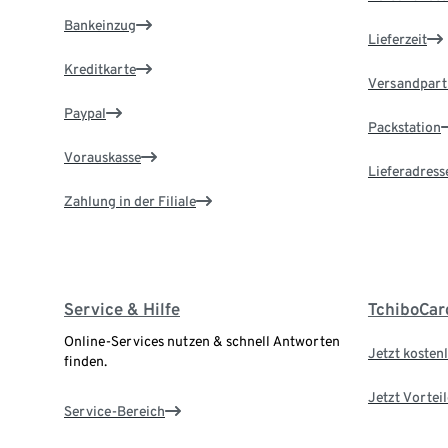
Bankeinzug
Lieferzeit
Kreditkarte
Versandpart
Paypal
Packstation
Vorauskasse
Lieferadress
Zahlung in der Filiale
Service & Hilfe
TchiboCar
Online-Services nutzen & schnell Antworten
Jetzt kostenl
finden.
Jetzt Vortei
Service-Bereich