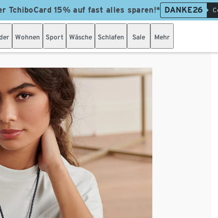
er TchiboCard 15% auf fast alles sparen!*
DANKE26
C
der
Wohnen
Sport
Wäsche
Schlafen
Sale
Mehr