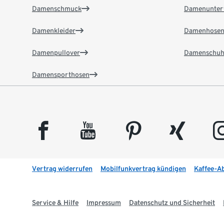
Damenschmuck
Damenunter
Damenkleider
Damenhose
Damenpullover
Damenschuh
Damensporthosen
facebook
youtube
pinterest
xing
insta
Vertrag widerrufen
Mobilfunkvertrag kündigen
Kaffee-A
Service & Hilfe
Impressum
Datenschutz und Sicherheit