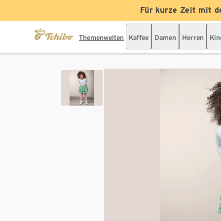
Für kurze Zeit mit d
Themenwelten
Kaffee
Damen
Herren
Kin