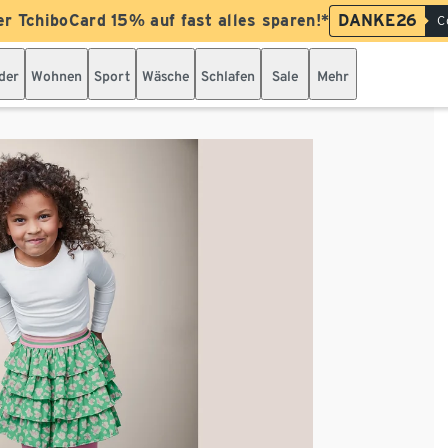
er TchiboCard 15% auf fast alles sparen!*
DANKE26
C
der
Wohnen
Sport
Wäsche
Schlafen
Sale
Mehr