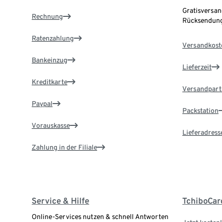
Gratisversan
Rechnung
Rücksendung
Ratenzahlung
Versandkost
Bankeinzug
Lieferzeit
Kreditkarte
Versandpart
Paypal
Packstation
Vorauskasse
Lieferadress
Zahlung in der Filiale
Service & Hilfe
TchiboCar
Online-Services nutzen & schnell Antworten