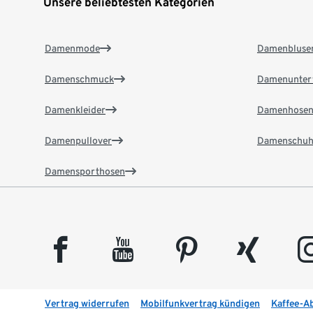
Unsere beliebtesten Kategorien
Damenmode
Damenbluse
Damenschmuck
Damenunter
Damenkleider
Damenhose
Damenpullover
Damenschuh
Damensporthosen
facebook
youtube
pinterest
xing
insta
Vertrag widerrufen
Mobilfunkvertrag kündigen
Kaffee-A