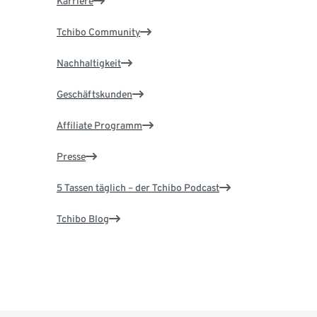
Karriere
Tchibo Community
Nachhaltigkeit
Geschäftskunden
Affiliate Programm
Presse
5 Tassen täglich – der Tchibo Podcast
Tchibo Blog