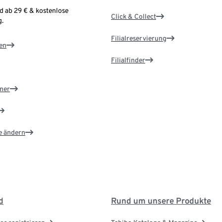
d ab 29 € & kostenlose
Click & Collect
.
Filialreservierung
en
Filialfinder
ner
e ändern
d
Rund um unsere Produkte