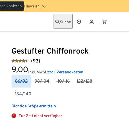
ode kopieren
Hinweis*
Suche
Gestufter Chiffonrock
(93)
9,00
inkl. MwSt.
zzgl. Versandkosten
86/92
98/104
110/116
122/128
134/140
Richtige Größe ermitteln
Zur Zeit nicht verfügbar