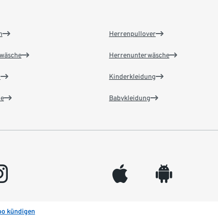
n
Herrenpullover
wäsche
Herrenunterwäsche
n
Kinderkleidung
e
Babykleidung
gram
appleinc
android
bo kündigen