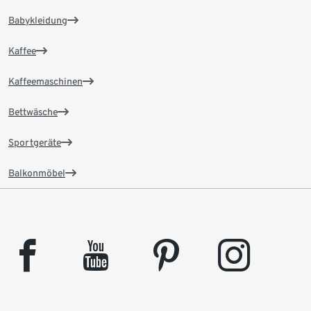
Babykleidung
Kaffee
Kaffeemaschinen
Bettwäsche
Sportgeräte
Balkonmöbel
facebook
youtube
pinterest
instagram