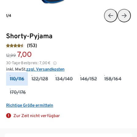
1/4
Shorty-Pyjama
(153)
7,00
12,99
30-Tage-Bestpreis:
7,00
€
inkl. MwSt.
zzgl. Versandkosten
110/116
122/128
134/140
146/152
158/164
170/176
Richtige Größe ermitteln
Zur Zeit nicht verfügbar