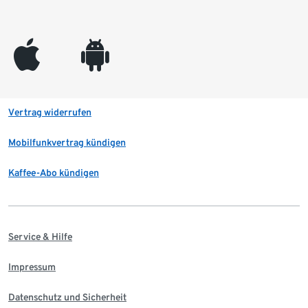
appleinc
android
Vertrag widerrufen
Mobilfunkvertrag kündigen
Kaffee-Abo kündigen
Service & Hilfe
Impressum
Datenschutz und Sicherheit