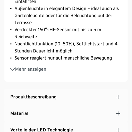
Einfahrten
Außenleuchte in elegantem Design – ideal auch als
Gartenleuchte oder für die Beleuchtung auf der
Terrasse
Verdeckter 160°-iHF-Sensor mit bis zu 5 m
Reichweite
Nachtlichtfunktion (10–50%), Softlichtstart und 4
Stunden Dauerlicht möglich
Sensor reagiert nur auf menschliche Bewegung
Per App und Bluetooth® einfach einzustellen und
Mehr anzeigen
zu vernetzen – individuelle Einstellungen per
STEINEL-App
Höhe inkl. Standfuß ca. 63 cm
Lichtfarbe warmweiß, 3.000 K
Produktbeschreibung
Aus langlebigem Aluminium und UV-beständigem
Kunststoff
Material
Vorteile der LED-Technologie