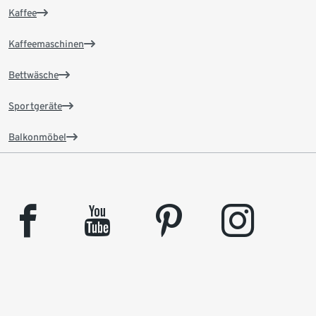
Kaffee
Kaffeemaschinen
Bettwäsche
Sportgeräte
Balkonmöbel
facebook
youtube
pinterest
instagram