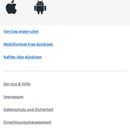
appleinc
android
Vertrag widerrufen
Mobilfunkvertrag kündigen
Kaffee-Abo kündigen
Service & Hilfe
Impressum
Datenschutz und Sicherheit
Einwilligungsmanagement