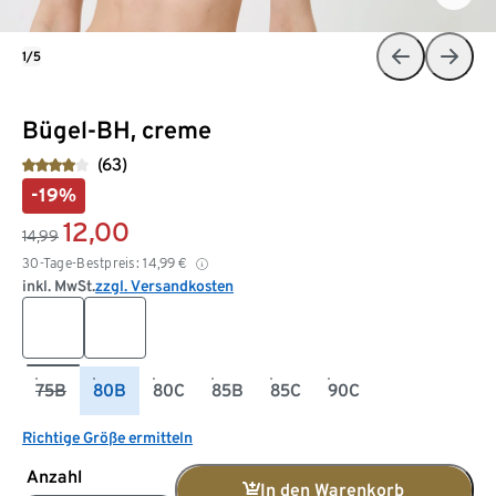
1/5
Bügel-BH, creme
(63)
-19%
12,00
14,99
30-Tage-Bestpreis:
14,99
€
inkl. MwSt.
zzgl. Versandkosten
75B
80B
80C
85B
85C
90C
Richtige Größe ermitteln
Anzahl
In den Warenkorb