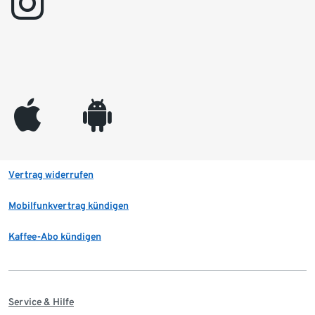
instagram
appleinc
android
Vertrag widerrufen
Mobilfunkvertrag kündigen
Kaffee-Abo kündigen
Service & Hilfe