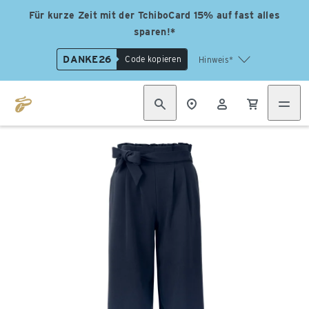
Für kurze Zeit mit der TchiboCard 15% auf fast alles
sparen!*
DANKE26
Code kopieren
Hinweis*