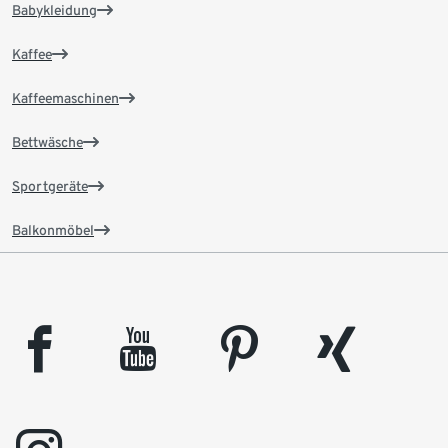
Babykleidung
Kaffee
Kaffeemaschinen
Bettwäsche
Sportgeräte
Balkonmöbel
facebook
youtube
pinterest
xing