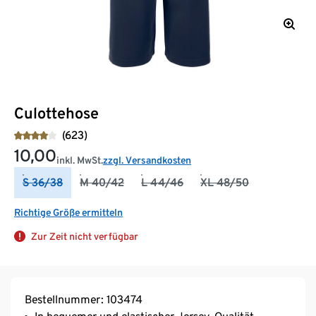
Culottehose
(623)
10,00
inkl. MwSt.
zzgl. Versandkosten
S 36/38
M 40/42
L 44/46
XL 48/50
Richtige Größe ermitteln
Zur Zeit nicht verfügbar
Bestellnummer: 103474