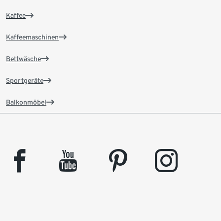
Kaffee
Kaffeemaschinen
Bettwäsche
Sportgeräte
Balkonmöbel
facebook
youtube
pinterest
instagram