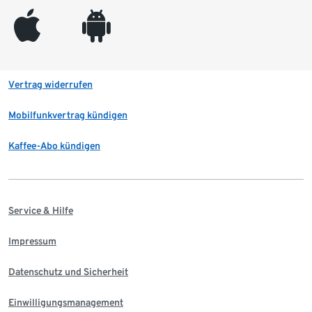
appleinc
android
Vertrag widerrufen
Mobilfunkvertrag kündigen
Kaffee-Abo kündigen
Service & Hilfe
Impressum
Datenschutz und Sicherheit
Einwilligungsmanagement