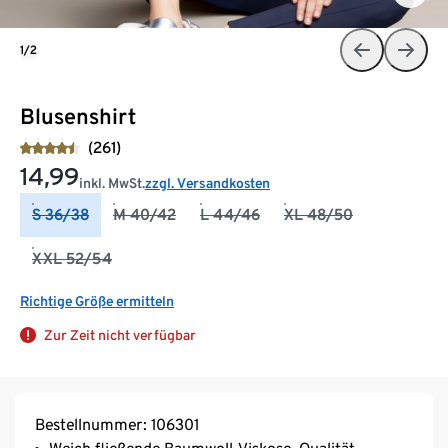
1/2
Blusenshirt
(261)
14,99
inkl. MwSt.
zzgl. Versandkosten
S 36/38
M 40/42
L 44/46
XL 48/50
XXL 52/54
Richtige Größe ermitteln
Zur Zeit nicht verfügbar
Bestellnummer: 106301