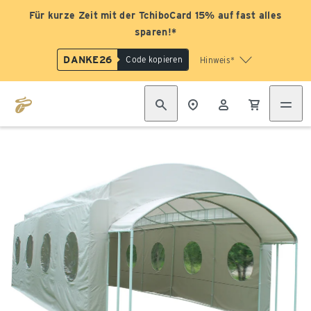
Für kurze Zeit mit der TchiboCard 15% auf fast alles
sparen!*
DANKE26
Code kopieren
Hinweis*