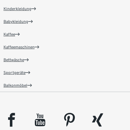
Kinderkleidung
Babykleidung
Kaffee
Kaffeemaschinen
Bettwäsche
Sportgeräte
Balkonmöbel
facebook
youtube
pinterest
xing