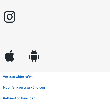
instagram
appleinc
android
Vertrag widerrufen
Mobilfunkvertrag kündigen
Kaffee-Abo kündigen