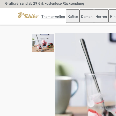
Gratisversand ab 29 € & kostenlose Rücksendung
Themenwelten
Kaffee
Damen
Herren
Kin