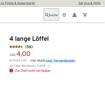
 in Filiale & Supermarkt
Service & Hilfe
Suche
4 lange Löffel
(56)
4,00
7,99
€/Stück
1,00
inkl. MwSt.
zzgl. Versandkosten
30-Tage-Bestpreis:
4,00
€
Zur Zeit nicht verfügbar