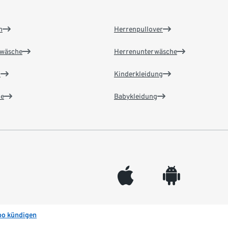
n
Herrenpullover
wäsche
Herrenunterwäsche
n
Kinderkleidung
e
Babykleidung
appleinc
android
bo kündigen