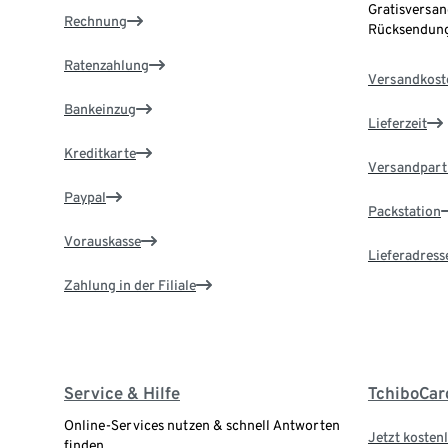
Gratisversan
Rechnung
Rücksendung
Ratenzahlung
Versandkost
Bankeinzug
Lieferzeit
Kreditkarte
Versandpart
Paypal
Packstation
Vorauskasse
Lieferadress
Zahlung in der Filiale
Service & Hilfe
TchiboCar
Online-Services nutzen & schnell Antworten
Jetzt kostenl
finden.