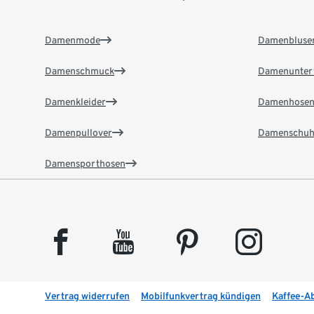
Damenmode
Damenbluse
Damenschmuck
Damenunter
Damenkleider
Damenhose
Damenpullover
Damenschuh
Damensporthosen
facebook
youtube
pinterest
instagram
Vertrag widerrufen
Mobilfunkvertrag kündigen
Kaffee-A