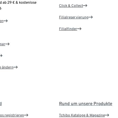
d ab 29 € & kostenlose
Click & Collect
.
Filialreservierung
en
Filialfinder
ner
e ändern
d
Rund um unsere Produkte
os registrieren
Tchibo Kataloge & Magazine