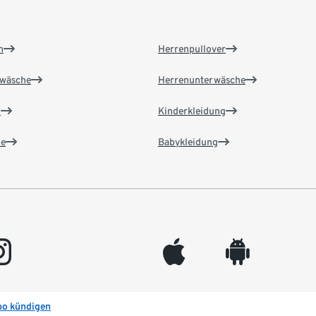
n
Herrenpullover
wäsche
Herrenunterwäsche
n
Kinderkleidung
e
Babykleidung
gram
appleinc
android
bo kündigen