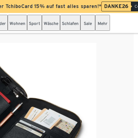
er TchiboCard 15% auf fast alles sparen!*
DANKE26
C
der
Wohnen
Sport
Wäsche
Schlafen
Sale
Mehr