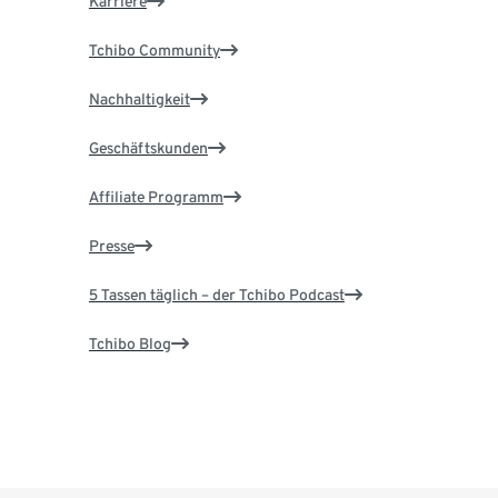
Karriere
Tchibo Community
Nachhaltigkeit
Geschäftskunden
Affiliate Programm
Presse
5 Tassen täglich – der Tchibo Podcast
Tchibo Blog