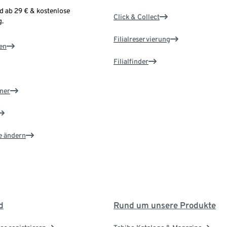
d ab 29 € & kostenlose
Click & Collect
.
Filialreservierung
en
Filialfinder
ner
e ändern
d
Rund um unsere Produkte