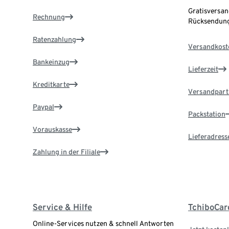
Gratisversan
Rechnung
Rücksendung
Ratenzahlung
Versandkost
Bankeinzug
Lieferzeit
Kreditkarte
Versandpart
Paypal
Packstation
Vorauskasse
Lieferadress
Zahlung in der Filiale
Service & Hilfe
TchiboCar
Online-Services nutzen & schnell Antworten