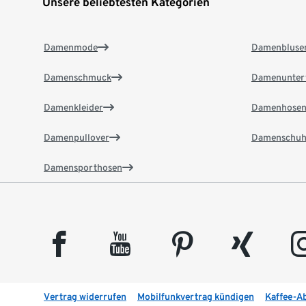
Unsere beliebtesten Kategorien
Damenmode
Damenbluse
Damenschmuck
Damenunter
Damenkleider
Damenhose
Damenpullover
Damenschuh
Damensporthosen
facebook
youtube
pinterest
xing
insta
Vertrag widerrufen
Mobilfunkvertrag kündigen
Kaffee-A