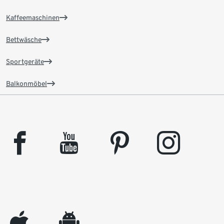
Kaffeemaschinen
Bettwäsche
Sportgeräte
Balkonmöbel
facebook
youtube
pinterest
instagram
appleinc
android