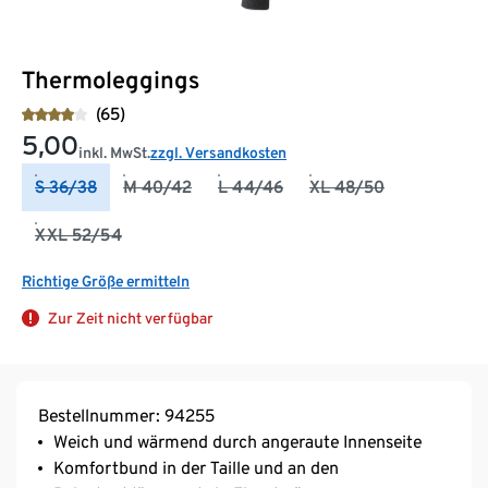
Thermoleggings
(65)
5,00
inkl. MwSt.
zzgl. Versandkosten
S 36/38
M 40/42
L 44/46
XL 48/50
XXL 52/54
Richtige Größe ermitteln
Zur Zeit nicht verfügbar
Bestellnummer: 94255
Weich und wärmend durch angeraute Innenseite
Komfortbund in der Taille und an den