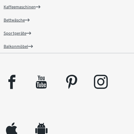
Kaffeemaschinen
Bettwäsche
Sportgeräte
Balkonmöbel
facebook
youtube
pinterest
instagram
appleinc
android