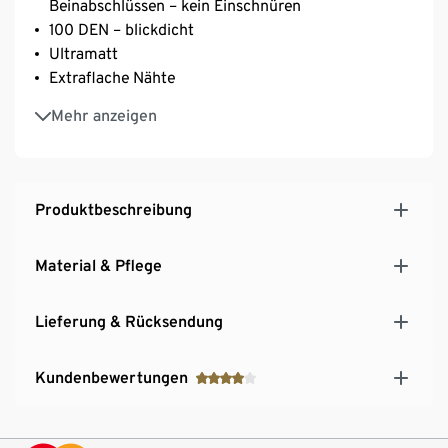
Beinabschlüssen – kein Einschnüren
100 DEN – blickdicht
Ultramatt
Extraflache Nähte
Mit Komfort-Zwickel ab Gr. 40/42
Mehr anzeigen
Mit Elasthan: formbeständig, perfekter Sitz, hoher
Tragekomfort
Produktbeschreibung
Material & Pflege
Lieferung & Rücksendung
Kundenbewertungen