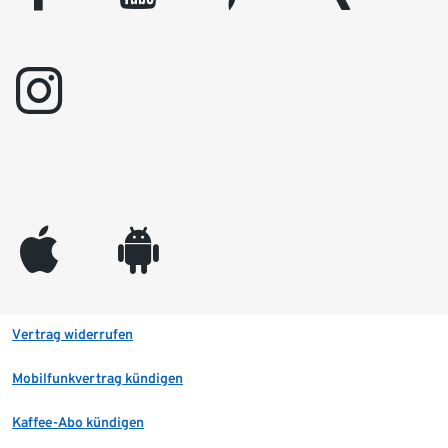
instagram
appleinc
android
Vertrag widerrufen
Mobilfunkvertrag kündigen
Kaffee-Abo kündigen