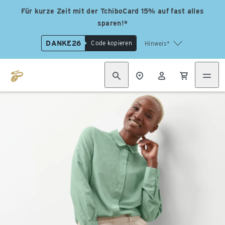
Für kurze Zeit mit der TchiboCard 15% auf fast alles
sparen!*
DANKE26
Code kopieren
Hinweis*