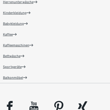
Herrenunterwäsche
Kinderkleidung
Babykleidung
Kaffee
Kaffeemaschinen
Bettwäsche
Sportgeräte
Balkonmöbel
facebook
youtube
pinterest
xing