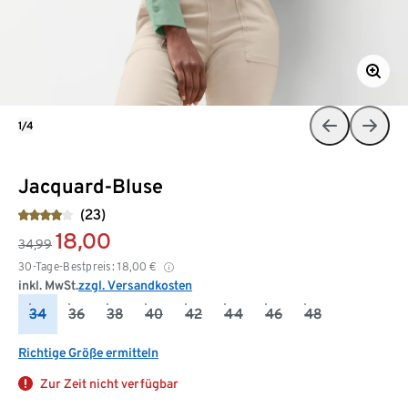
1/4
Jacquard-Bluse
(23)
18,00
34,99
30-Tage-Bestpreis:
18,00
€
inkl. MwSt.
zzgl. Versandkosten
34
36
38
40
42
44
46
48
Richtige Größe ermitteln
Zur Zeit nicht verfügbar