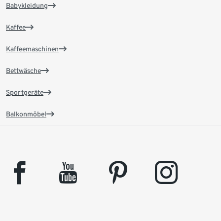
Babykleidung
Kaffee
Kaffeemaschinen
Bettwäsche
Sportgeräte
Balkonmöbel
facebook
youtube
pinterest
instagram