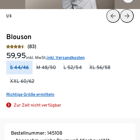
1/3
Blouson
(83)
59,95
inkl. MwSt.
inkl. Versandkosten
S 44/46
M 48/50
L 52/54
XL 56/58
XXL 60/62
Richtige Größe ermitteln
Zur Zeit nicht verfügbar
Bestellnummer: 145108