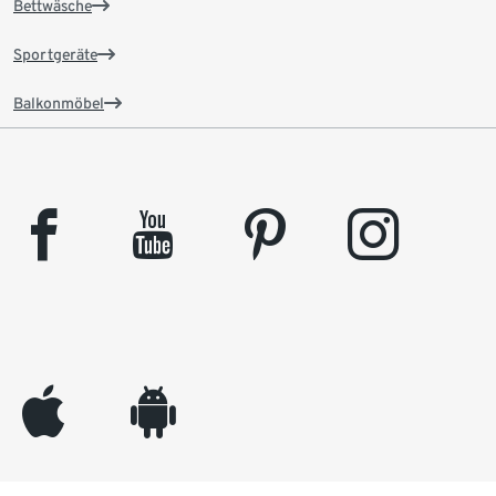
Bettwäsche
Sportgeräte
Balkonmöbel
facebook
youtube
pinterest
instagram
appleinc
android