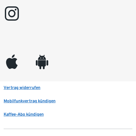
instagram
appleinc
android
Vertrag widerrufen
Mobilfunkvertrag kündigen
Kaffee-Abo kündigen