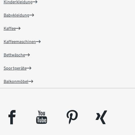
Kinderkleidung
Babykleidung
Kaffee
Kaffeemaschinen
Bettwäsche
Sportgeräte
Balkonmöbel
facebook
youtube
pinterest
xing