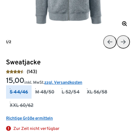
1/2
Sweatjacke
(143)
15,00
inkl. MwSt.
zzgl. Versandkosten
S 44/46
M 48/50
L 52/54
XL 56/58
XXL 60/62
Richtige Größe ermitteln
Zur Zeit nicht verfügbar