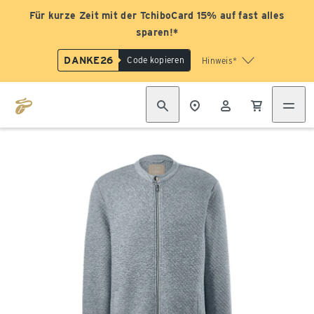
Für kurze Zeit mit der TchiboCard 15% auf fast alles
sparen!*
DANKE26
Code kopieren
Hinweis*