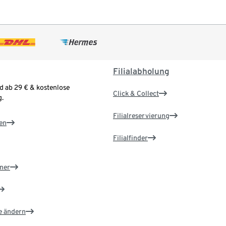
Filialabholung
d ab 29 € & kostenlose
Click & Collect
.
Filialreservierung
en
Filialfinder
ner
e ändern