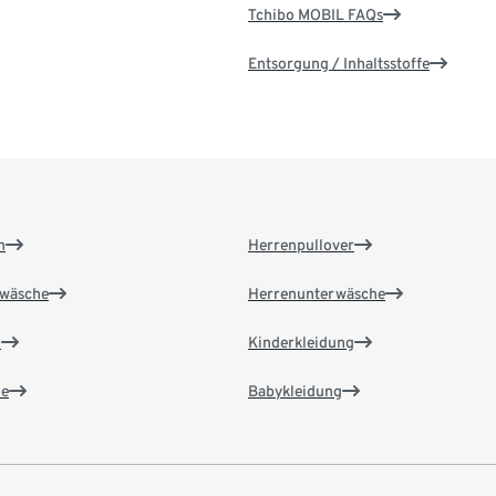
Tchibo MOBIL FAQs
Entsorgung / Inhaltsstoffe
n
Herrenpullover
wäsche
Herrenunterwäsche
n
Kinderkleidung
e
Babykleidung