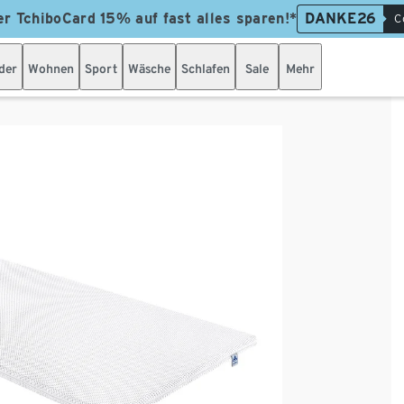
er TchiboCard 15% auf fast alles sparen!*
DANKE26
C
der
Wohnen
Sport
Wäsche
Schlafen
Sale
Mehr