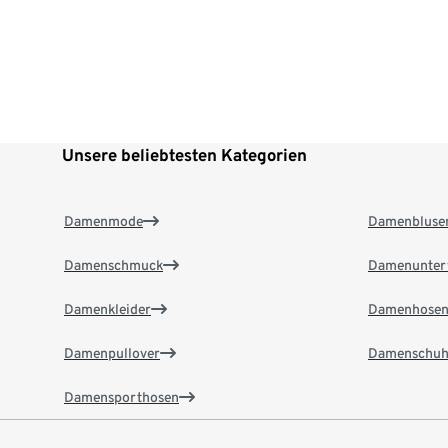
Unsere beliebtesten Kategorien
Damenmode
Damenbluse
Damenschmuck
Damenunter
Damenkleider
Damenhose
Damenpullover
Damenschuh
Damensporthosen