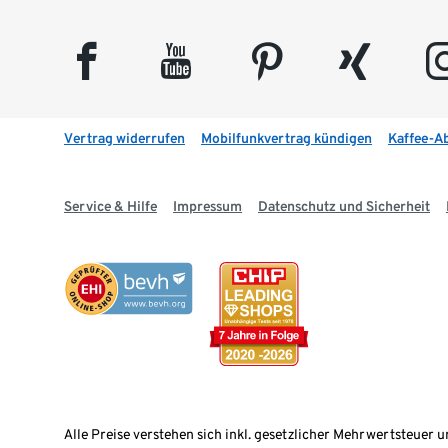
facebook
youtube
pinterest
xing
insta
Vertrag widerrufen
Mobilfunkvertrag kündigen
Kaffee-A
Service & Hilfe
Impressum
Datenschutz und Sicherheit
Alle Preise verstehen sich inkl. gesetzlicher Mehrwertsteuer u