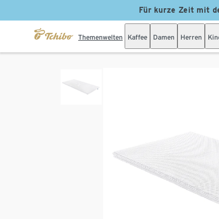
Für kurze Zeit mit d
Themenwelten
Kaffee
Damen
Herren
Kin