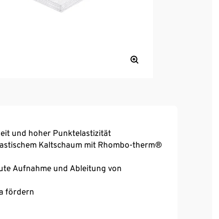
it und hoher Punktelastizität
lastischem Kaltschaum mit Rhombo-therm®
ute Aufnahme und Ableitung von
a fördern
ehmbar und waschbar bei 60 °C