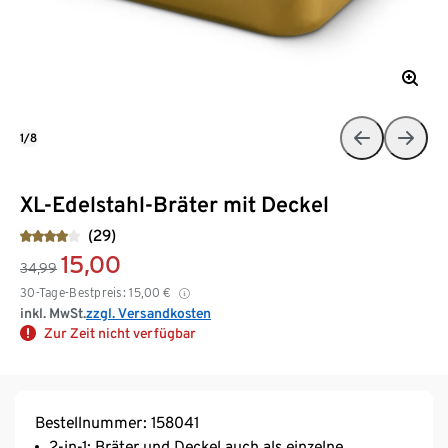
1/8
XL-Edelstahl-Bräter mit Deckel
(29)
15,00
34,99
30-Tage-Bestpreis:
15,00
€
inkl. MwSt.
zzgl. Versandkosten
Zur Zeit nicht verfügbar
Bestellnummer: 158041
2-in-1: Bräter und Deckel auch als einzelne