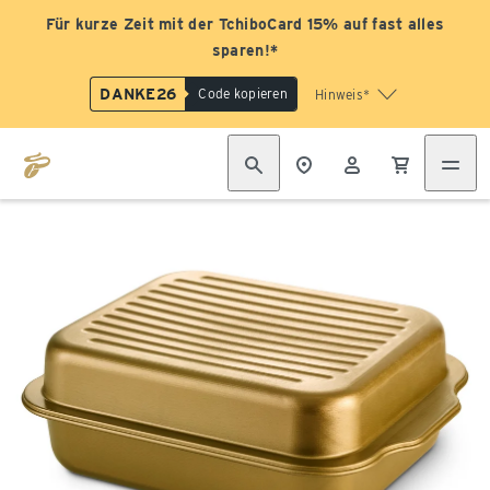
Für kurze Zeit mit der TchiboCard 15% auf fast alles
sparen!*
DANKE26
Code kopieren
Hinweis*