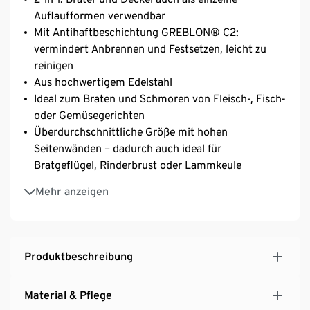
Auflaufformen verwendbar
Mit Antihaftbeschichtung GREBLON® C2:
vermindert Anbrennen und Festsetzen, leicht zu
reinigen
Aus hochwertigem Edelstahl
Ideal zum Braten und Schmoren von Fleisch-, Fisch-
oder Gemüsegerichten
Überdurchschnittliche Größe mit hohen
Seitenwänden – dadurch auch ideal für
Bratgeflügel, Rinderbrust oder Lammkeule
Seitliche Griffe für Extrahalt und sicheren Transport
Mehr anzeigen
von schweren Gerichten
Fleischsaft sammelt sich im Bräter und kann
danach weiterverarbeitet werden
Rillenstruktur im Deckel sorgt für ideale
Produktbeschreibung
Bratergebnisse
Set inkl. Deckel mit edler, goldfarbener
Material & Pflege
Beschichtung – zum Braten und Servieren